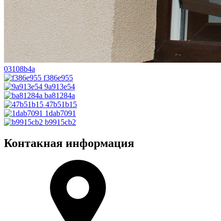
03108b4a
f386e955
9a913e54
ba81284a
47b51b15
1dab7091
b9915cb2
Контакная информация