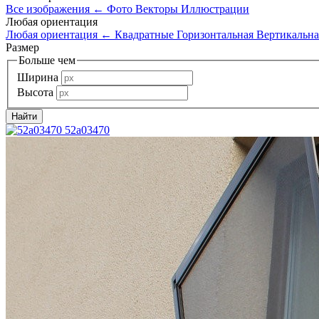
Все изображения
←
Фото
Векторы
Иллюстрации
Любая ориентация
Любая ориентация
←
Квадратные
Горизонтальная
Вертикальна
Размер
Больше чем
Ширина
Высота
52a03470