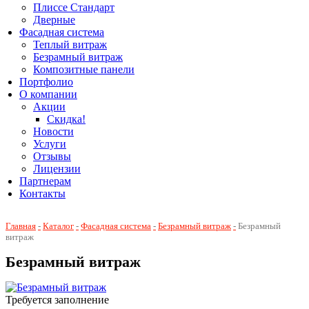
Плиссе Стандарт
Дверные
Фасадная система
Теплый витраж
Безрамный витраж
Композитные панели
Портфолио
О компании
Акции
Скидка!
Новости
Услуги
Отзывы
Лицензии
Партнерам
Контакты
Главная
Каталог
Фасадная система
Безрамный витраж
Безрамный
витраж
Безрамный витраж
Требуется заполнение